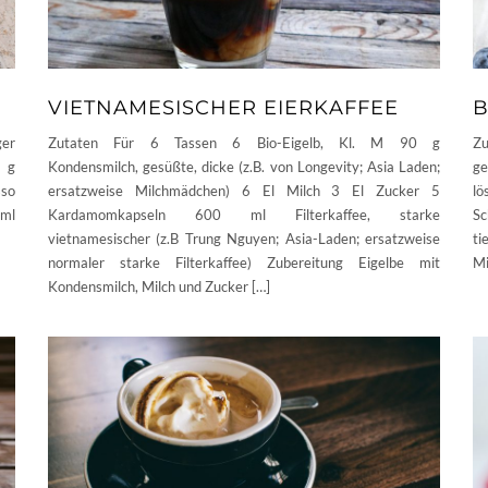
VIETNAMESISCHER EIERKAFFEE
B
ger
Zutaten Für 6 Tassen 6 Bio-Eigelb, Kl. M 90 g
Zu
 g
Kondensmilch, gesüßte, dicke (z.B. von Longevity; Asia Laden;
ge
sso
ersatzweise Milchmädchen) 6 El Milch 3 El Zucker 5
lö
 ml
Kardamomkapseln 600 ml Filterkaffee, starke
S
vietnamesischer (z.B Trung Nguyen; Asia-Laden; ersatzweise
ti
normaler starke Filterkaffee) Zubereitung Eigelbe mit
Mi
Kondensmilch, Milch und Zucker […]