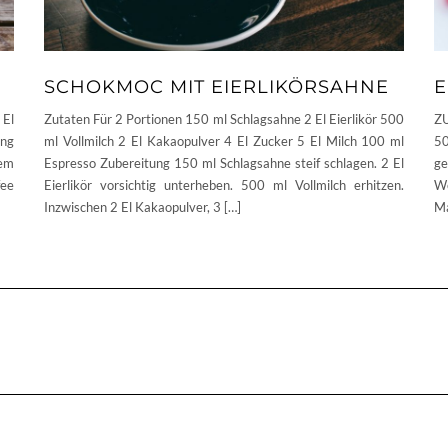
SCHOKMOC MIT EIERLIKÖRSAHNE
E
 El
Zutaten Für 2 Portionen 150 ml Schlagsahne 2 El Eierlikör 500
ZU
ung
ml Vollmilch 2 El Kakaopulver 4 El Zucker 5 El Milch 100 ml
50
gem
Espresso Zubereitung 150 ml Schlagsahne steif schlagen. 2 El
g
fee
Eierlikör vorsichtig unterheben. 500 ml Vollmilch erhitzen.
We
Inzwischen 2 El Kakaopulver, 3 […]
Ma