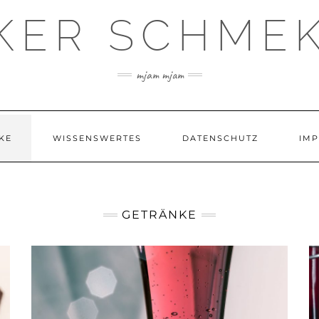
KER SCHME
mjam mjam
KE
WISSENSWERTES
DATENSCHUTZ
IM
GETRÄNKE