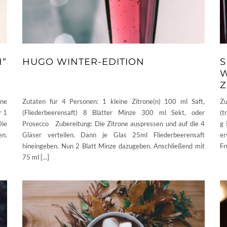
H“
HUGO WINTER-EDITION
S
W
Z
ine
Zutaten für 4 Personen: 1 kleine Zitrone(n) 100 ml Saft,
Zu
r 1
(Fliederbeerensaft) 8 Blätter Minze 300 ml Sekt, oder
(t
Die
Prosecco Zubereitung: Die Zitrone auspressen und auf die 4
g 
en.
Gläser verteilen. Dann je Glas 25ml Fliederbeerensaft
er
hineingeben. Nun 2 Blatt Minze dazugeben. Anschließend mit
Fr
75 ml […]