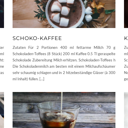
SCHOKO-KAFFEE
K
ßer
Zutaten Für 2 Portionen 400 ml fettarme Millch 70 g
Zu
 ml
Schokoladen-Toffees (8 Stück) 200 ml Kaffee 0.5 Tl geraspelte
ml
t:
Schokolade Zubereitung Milch erhitzen. Schokoladen-Toffees h
Sc
ine
Die Schokoladenmilch am besten mit einem Milchaufschäumer
Zu
was
sehr schaumig schlagen und in 2 hitzebeständige Gläser (à 300
No
ml Inhalt) füllen. […]
ge