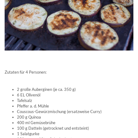
Zutaten für 4 Personen:
2
große Auberginen (je ca. 350 g)
6 EL
Olivenöl
Tafelsalz
Pfeffer a. d. Mühle
Couscous-Gewürzmischung (ersatzweise Curry)
200 g
Quinoa
400 ml
Gemüsebrühe
100 g
Datteln (getrocknet und entsteint)
1
Salatgurke