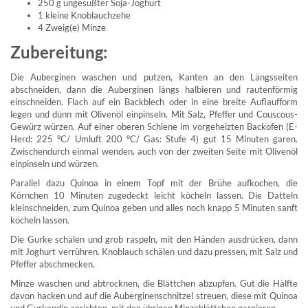
250 g
ungesüßter Soja-Joghurt
1
kleine Knoblauchzehe
4 Zweig(e)
Minze
Zubereitung:
Die Auberginen waschen und putzen, Kanten an den Längsseiten
abschneiden, dann die Auberginen längs halbieren und rautenförmig
einschneiden. Flach auf ein Backblech oder in eine breite Auflaufform
legen und dünn mit Olivenöl einpinseln. Mit Salz, Pfeffer und Couscous-
Gewürz würzen. Auf einer oberen Schiene im vorgeheizten Backofen (E-
Herd: 225 °C/ Umluft 200 °C/ Gas: Stufe 4) gut 15 Minuten garen.
Zwischendurch einmal wenden, auch von der zweiten Seite mit Olivenöl
einpinseln und würzen.
Parallel dazu Quinoa in einem Topf mit der Brühe aufkochen, die
Körnchen 10 Minuten zugedeckt leicht köcheln lassen. Die Datteln
kleinschneiden, zum Quinoa geben und alles noch knapp 5 Minuten sanft
köcheln lassen.
Die Gurke schälen und grob raspeln, mit den Händen ausdrücken, dann
mit Joghurt verrühren. Knoblauch schälen und dazu pressen, mit Salz und
Pfeffer abschmecken.
Minze waschen und abtrocknen, die Blättchen abzupfen. Gut die Hälfte
davon hacken und auf die Auberginenschnitzel streuen, diese mit Quinoa
und Gurkendip anrichten, mit den übrigen Minzeblättchen garnieren.