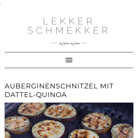
.
LEKKER
SCHMEKKER
mjam mjam
Toggle
Navigation
AUBERGINENSCHNITZEL MIT
DATTEL-QUINOA