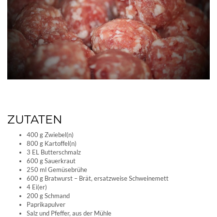
ZUTATEN
400 g Zwiebel(n)
800 g Kartoffel(n)
3 EL Butterschmalz
600 g Sauerkraut
250 ml Gemüsebrühe
600 g Bratwurst – Brät, ersatzweise Schweinemett
4 Ei(er)
200 g Schmand
Paprikapulver
Salz und Pfeffer, aus der Mühle