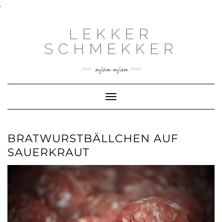
.
LEKKER
SCHMEKKER
mjam mjam
Toggle
Navigation
BRATWURSTBÄLLCHEN AUF
SAUERKRAUT