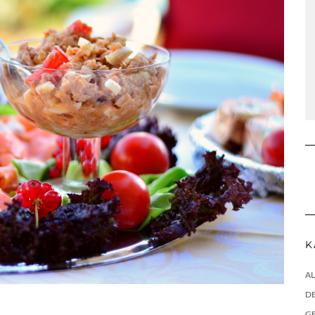
K
A
DE
G