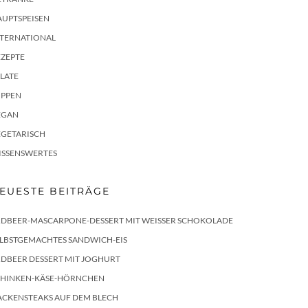
AUPTSPEISEN
NTERNATIONAL
EZEPTE
LATE
UPPEN
EGAN
EGETARISCH
ISSENSWERTES
EUESTE BEITRÄGE
RDBEER-MASCARPONE-DESSERT MIT WEISSER SCHOKOLADE
ELBSTGEMACHTES SANDWICH-EIS
DBEER DESSERT MIT JOGHURT
CHINKEN-KÄSE-HÖRNCHEN
ACKENSTEAKS AUF DEM BLECH