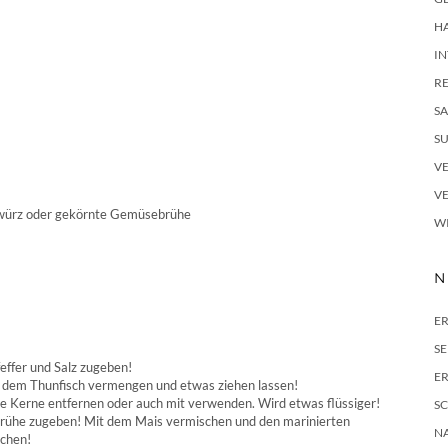
H
I
R
SA
S
V
V
gewürz oder gekörnte Gemüsebrühe
W
N
E
S
feffer und Salz zugeben!
ER
mit dem Thunfisch vermengen und etwas ziehen lassen!
e Kerne entfernen oder auch mit verwenden. Wird etwas flüssiger!
S
rühe zugeben! Mit dem Mais vermischen und den marinierten
N
schen!