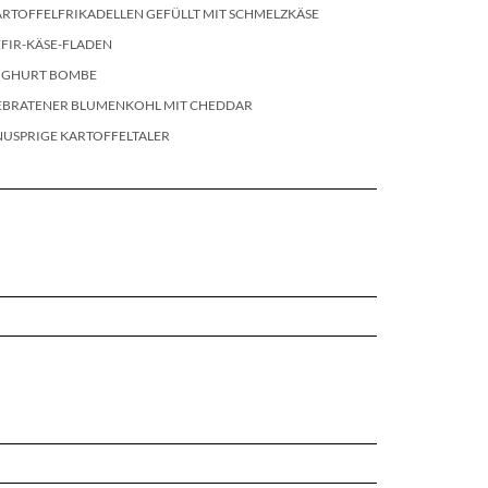
RTOFFELFRIKADELLEN GEFÜLLT MIT SCHMELZKÄSE
FIR-KÄSE-FLADEN
OGHURT BOMBE
EBRATENER BLUMENKOHL MIT CHEDDAR
NUSPRIGE KARTOFFELTALER