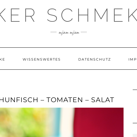
KER SCHME
mjam mjam
KE
WISSENSWERTES
DATENSCHUTZ
IM
HUNFISCH – TOMATEN – SALAT