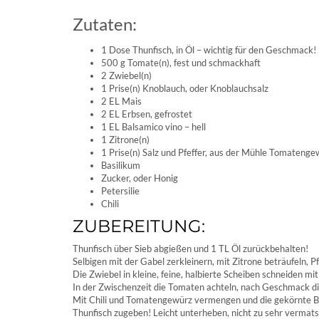
Zutaten:
1 Dose Thunfisch, in Öl – wichtig für den Geschmack!
500 g Tomate(n), fest und schmackhaft
2 Zwiebel(n)
1 Prise(n) Knoblauch, oder Knoblauchsalz
2 EL Mais
2 EL Erbsen, gefrostet
1 EL Balsamico vino – hell
1 Zitrone(n)
1 Prise(n) Salz und Pfeffer, aus der Mühle Tomaten
Basilikum
Zucker, oder Honig
Petersilie
Chili
ZUBEREITUNG:
Thunfisch über Sieb abgießen und 1 TL Öl zurückbehalten!
Selbigen mit der Gabel zerkleinern, mit Zitrone beträufeln, P
Die Zwiebel in kleine, feine, halbierte Scheiben schneiden 
In der Zwischenzeit die Tomaten achteln, nach Geschmack di
Mit Chili und Tomatengewürz vermengen und die gekörnte B
Thunfisch zugeben! Leicht unterheben, nicht zu sehr vermat