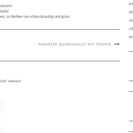
KA
würzen!
Salat!
KE
n, so bleiben sie schön knackig und grün.
J
G
K
PIKANTER QUINOASALAT MIT TOMATE
d mit
*
markiert