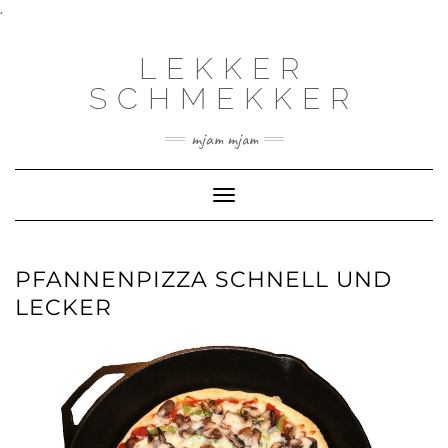
.
LEKKER
SCHMEKKER
mjam mjam
Toggle
Navigation
PFANNENPIZZA SCHNELL UND
LECKER