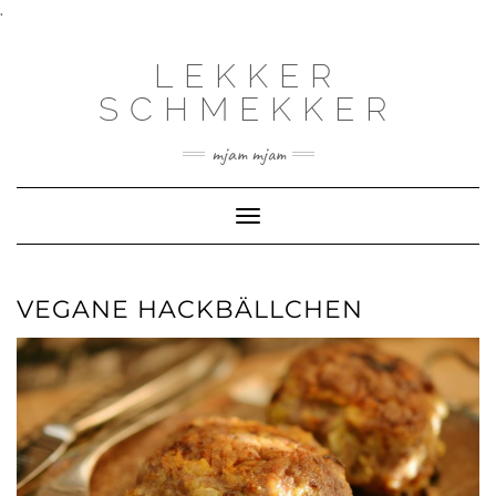
.
LEKKER
SCHMEKKER
mjam mjam
Toggle
Navigation
VEGANE HACKBÄLLCHEN